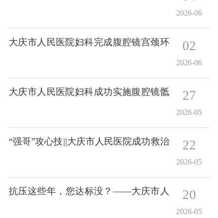
金宏林博士成功开展鼻内镜下鼻腔泪囊
2026-06
吻合术 一站式根治溢泪溢脓顽疾
大庆市人民医院妇科完成腹腔镜宫颈环
02
扎术——助圆“妈妈梦”
2026-06
大庆市人民医院妇科成功实施腹腔镜骶
27
骨固定术，破解女性“社交癌”难题
2026-05
“强哥”攻心技||大庆市人民医院成功救治
22
心脏瓣膜术后并发瓣周瘘合并重度溶血
2026-05
患者
抗压这些年，您达标没？——大庆市人
20
民医院开展世界高血压日惠民活动
2026-05