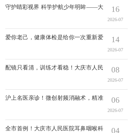
守护睛彩视界 科学护航少年明眸——大
16
庆市人民医院青少年近视防控特色门诊
2026-07
全周期眼健康管理
爱你老己，健康体检是给你一次重新爱
14
自己的机会
2026-07
配镜只看清，训练才看稳！大庆市人民
08
医院眼科延时门诊，科学守护孩子视界
2026-07
沪上名医亲诊！微创射频消融术，精准
06
攻克肝脏肿瘤难题
2026-07
全市首例！大庆市人民医院耳鼻咽喉科
04