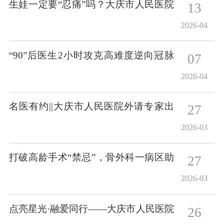
生娃一定要“忍痛”吗？大庆市人民医院
13
麻醉科副主任孙天宇的全程解读！
2026-04
“90”后医生2小时攻克高难度逆向冠脉
07
介入手术
2026-04
名医有约||大庆市人民医院外请专家出
27
诊信息（2026年2月27日-3月8日）
2026-03
打破高龄手术“禁忌”，骨外科一病区助
27
力92岁老人顺利康复
2026-03
点亮星光·融爱同行——大庆市人民医院
26
2026年世界孤独症日公益义诊暨爱心以