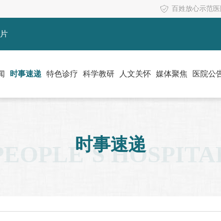
百姓放心示范医
片
闻
时事速递
特色诊疗
科学教研
人文关怀
媒体聚焦
医院公
时事速递
PEOPLE’S HOSPITA