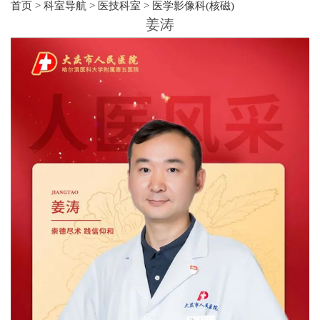
首页
>
科室导航
>
医技科室
>
医学影像科(核磁)
姜涛