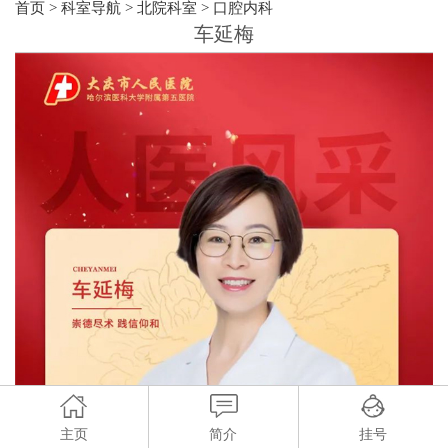
首页
>
科室导航
>
北院科室
>
口腔内科
车延梅
主页
简介
挂号